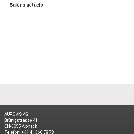
Salons actuels
SHOP
Français
Allemand
NEWS
ENTREPRISE
OFFRES
TÉLÉCHARGEMENTS
JOBS
AUROVIS AG
CONTACT
Brünigstrasse 41
CH-6055 Alpnach
PARTNERAIRES
Telefon: +41 41 666 78 78