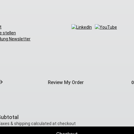
t
e stellen
ung Newsletter
Review My Order
0
Subtotal
axes & shipping calculated at checkout
Checkout