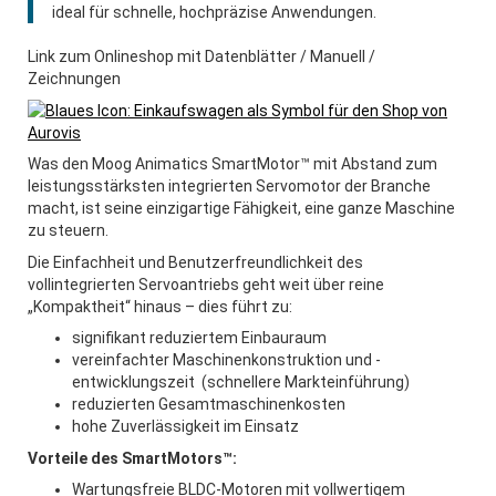
ideal für schnelle, hochpräzise Anwendungen.
UNTERNEHMEN
Link zum Onlineshop mit Datenblätter / Manuell /
Zeichnungen
KONTAKT
SEMINARE
Was den Moog Animatics SmartMotor™ mit Abstand zum
leistungsstärksten integrierten Servomotor der Branche
macht, ist seine einzigartige Fähigkeit, eine ganze Maschine
OFFERTEN
zu steuern.
Die Einfachheit und Benutzerfreundlichkeit des
DOWNLOADS
vollintegrierten Servoantriebs geht weit über reine
„Kompaktheit“ hinaus – dies führt zu:
JOBS
signifikant reduziertem Einbauraum
vereinfachter Maschinenkonstruktion und -
PARTNER
entwicklungszeit (schnellere Markteinführung)
reduzierten Gesamtmaschinenkosten
hohe Zuverlässigkeit im Einsatz
SHOP
Vorteile des SmartMotors™:
Wartungsfreie BLDC-Motoren mit vollwertigem