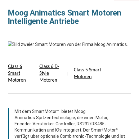
Moog Animatics Smart Motoren
Intelligente Antriebe
ROBOTER
VISION SYSTEMS
BRANCHEN
Class 6
Class 6 D-
ASSEMBLY
Class 5 Smart
Smart
|
Style
|
Motoren
Motoren
Motoren
ENGINEERING
SHOP
Mit dem SmartMotor™ bietet Moog
Französisch
Animatics Spitzentechnologie, die einen Motor,
Deutsch
Encoder, Verstärker, Controller, RS232/RS485-
Kommunikation und IOs integriert. Der SmartMotor™
verfügt über optionale Combitronic-Technologie und ist
NEWS