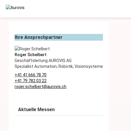
Ihre Ansprechpartner
AUTOMATION
Roger Schelbert
Geschäftsleitung AUROVIS AG
ROBOTICS
Spezialist Automation, Robotik, Visionsysteme
+41 41 666 78 70
ROBOTIK UND POSITIONIERSYSTEME
+41 79 782 03 22
roger.schelbert@aurovis.ch
INSPIRE ROBOTS: MICRO LINEARANTRIEBE
Aktuelle Messen
FLEXFACTORY: ZUFÜHRSYSTEME